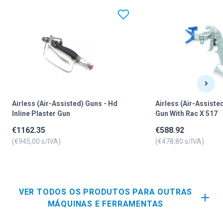
Conexão da aspiração de pó Ø
27/36 mm
27/36 mm
Peso 21.9 kg
Peso 21.9 kg
Altura corte 52 mm
Altura corte 52 mm
Airless (Air-Assisted) Guns - Hd
Airless (Air-Assisted
Inline Plaster Gun
Gun With Rac X 517
€
1162.35
€
588.92
(€
945,00
s/IVA)
(€
478,80
s/IVA)
VER TODOS OS PRODUTOS PARA OUTRAS
MÁQUINAS E FERRAMENTAS