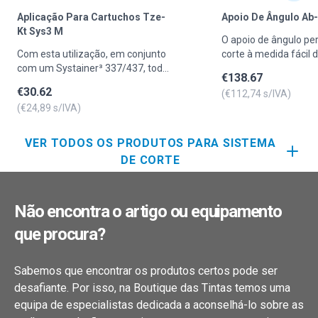
Aplicação Para Cartuchos Tze-
Apoio De Ângulo Ab
Kt Sys3 M
O apoio de ângulo pe
Com esta utilização, em conjunto
corte à medida fácil d
com um Systainer³ 337/437, todos
cornijas em conjunto
€
138.67
os cartuchos são transportados
batentes angulares e o
€
30.62
(€
112,74
s/IVA)
em segurança. Também os
apoio de ângulo tam
(€
24,89
s/IVA)
adaptadores de bocais têm o seu
utilizado, adicionalm
lugar certo.
alargamento de banc
VER TODOS OS PRODUTOS PARA SISTEMA
DE CORTE
Não encontra o artigo ou equipamento
que procura?
Sabemos que encontrar os produtos certos pode ser
desafiante. Por isso, na Boutique das Tintas temos uma
equipa de especialistas dedicada a aconselhá-lo sobre as