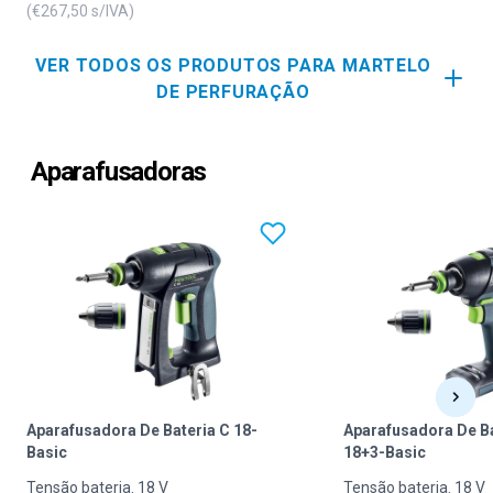
(€
267,50
s/IVA)
3 mm. O sistema de perfuração
linear é um kit para a realização
rápida e fácil de filas de orifícios
VER TODOS OS PRODUTOS PARA MARTELO
para suportes para prateleiras,
DE PERFURAÇÃO
suportes para painéis traseiros e
revestimentos com a fresadora OF
1010 ou OF 1400.
Aparafusadoras
Aparafusadora De Bateria C 18-
Aparafusadora De Ba
Basic
18+3-Basic
Tensão bateria. 18 V
Tensão bateria. 18 V