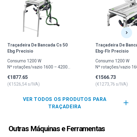
Traçadeira De Bancada Cs 50
Traçadeira De Banc
Ebg Precisio
Ebg-Flr Precisio
Consumo 1200 W
Consumo 1200 W
Nº rotações/vazio 1600 – 4200
Nº rotações/vazio 16
min?¹
min?¹
€
1877.65
€
1566.73
Ø lâmina 190 mm
Ø lâmina 190 mm
(€
1526,54
s/IVA)
(€
1273,76
s/IVA)
Altura corte 90°/45° 0 - 52/0 - 37
Altura corte 90°/45° 0
mm
mm
Posição inclinada 0 (-2)° - 45 (+47)
Posição inclinada 0 (-
VER TODOS OS PRODUTOS PARA
°
°
TRAÇADEIRA
Trajeto de tração 304 mm
Trajeto de tração 3
Dimensões bancada 585 x 400
Dimensões bancada 5
mm
mm
Outras Máquinas e Ferramentas
Altura bancada fechada 333 mm
Altura bancada fec
Altura bancada aberta 900 mm
Conexão da aspiraçã