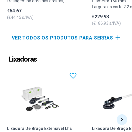
fresagem na área das arestas,
Diâmetro 160 mm
assim como a cópia de peças a
Largura do corte 2.2
€
54.67
trabalhar ou moldes.
Ø do eixo 20 mm
€
229.93
(€
44,45
s/IVA)
N.º dentes 4
(€
186,93
s/IVA)
Acompl. guia 10 °
Forma do dentado F
VER TODOS OS PRODUTOS PARA SERRAS
Lixadoras
Lixadora De Braço Extensivel Lhs
Lixadora De Braço E