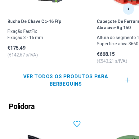
Bucha De Chave Cc-16 Ffp
Cabeçote De Ferram
Abrasive-Rg 150
Fixação FastFix
Fixação 3 - 16 mm
Altura do segmento
Superfície ativa 366
€
175.49
Diâmetro 150 mm
€
668.15
(€
142,67
s/IVA)
(€
543,21
s/IVA)
VER TODOS OS PRODUTOS PARA
BERBEQUINS
Polidora