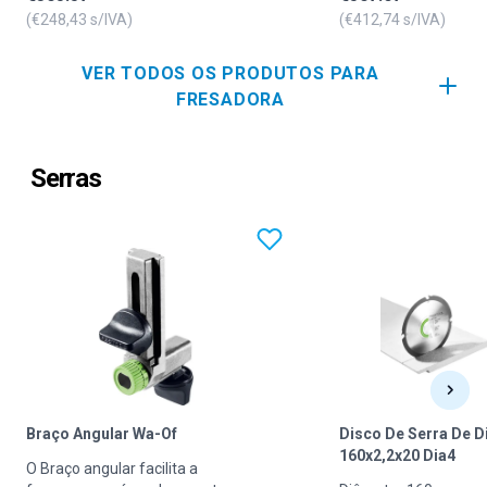
adequam-se para madeira.
(€
248,43
s/IVA)
(€
412,74
s/IVA)
VER TODOS OS PRODUTOS PARA
FRESADORA
Serras
Braço Angular Wa-Of
Disco De Serra De 
160x2,2x20 Dia4
O Braço angular facilita a