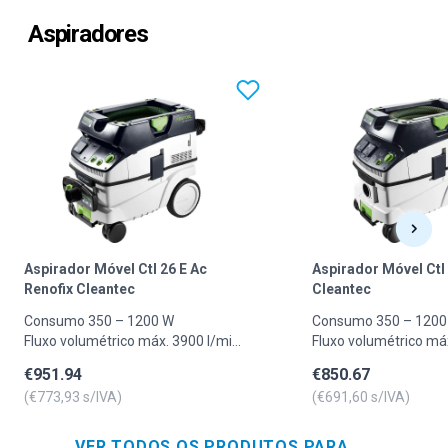
Aspiradores
Aspirador Móvel Ctl 26 E Ac
Aspirador Móvel Ctl 
Renofix Cleantec
Cleantec
Consumo 350 – 1200 W
Consumo 350 – 1200
Fluxo volumétrico máx. 3900 l/min
Fluxo volumétrico má
Vácuo máx. 24000 Pa
Vácuo máx. 24000 P
€
951.94
€
850.67
Área do filtro 6318 cm²
Área do filtro 6318 c
(€
773,93
s/IVA)
(€
691,60
s/IVA)
Cabo elétrico isolado c/ borracha
Cabo elétrico isolado
7.5 m
7.5 m
Vol. máx. depósito/saco filtragem
Vol. máx. depósito/sa
VER TODOS OS PRODUTOS PARA