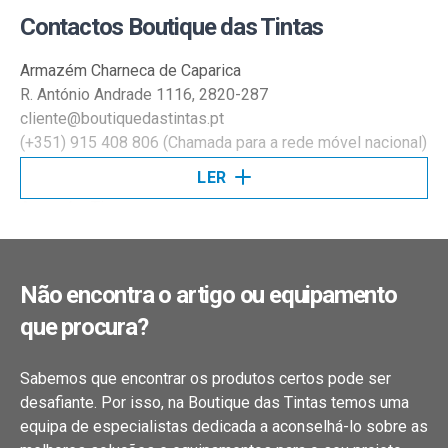
Contactos Boutique das Tintas
Armazém Charneca de Caparica
R. António Andrade 1116, 2820-287
cliente@boutiquedastintas.pt
(+351) 915 408 806 (Chamada para a rede móvel nacional)
LER
Armazém Tires
Av. Amália Rodrigues, 190
2785-613 • São Domingos de Rana
Não encontra o artigo ou equipamento
Armazém Cascais
que procura?
Rua Júlio Dantas, lote 47 – R/c Esq.
2750-670 • Cascais
Sabemos que encontrar os produtos certos pode ser
desafiante. Por isso, na Boutique das Tintas temos uma
equipa de especialistas dedicada a aconselhá-lo sobre as
Armazém Benfica