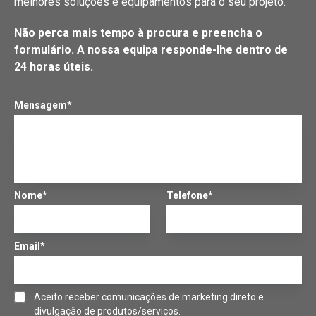
melhores soluções e equipamentos para o seu projeto.
R. Dr. João de Barros, 13 A cave
1500-230 Lisboa
Não perca mais tempo à procura e preencha o
formulário. A nossa equipa responde-lhe dentro de
24 horas úteis.
Mensagem*
Nome*
Telefone*
Email*
Aceito receber comunicações de marketing direto e
divulgação de produtos/serviços.