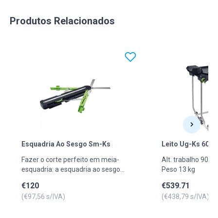
Produtos Relacionados
Esquadria Ao Sesgo Sm-Ks
Leito Ug-Ks 60
Fazer o corte perfeito em meia-
Alt. trabalho 900
esquadria: a esquadria ao sesgo
Peso 13 kg
alcança o resultado perfeito. O
€
120
€
539.71
ângulo é simplesmente
(€
97,56
s/IVA)
(€
438,79
s/IVA)
transferido para a serra de
chanfros KS 120 com laser de