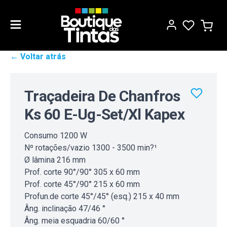
← Voltar atrás
Traçadeira De Chanfros
Ks 60 E-Ug-Set/Xl Kapex
Consumo 1200 W
Nº rotações/vazio 1300 - 3500 min?¹
Ø lâmina 216 mm
Prof. corte 90°/90° 305 x 60 mm
Prof. corte 45°/90° 215 x 60 mm
Profun.de corte 45°/45° (esq.) 215 x 40 mm
Âng. inclinação 47/46 °
Âng. meia esquadria 60/60 °