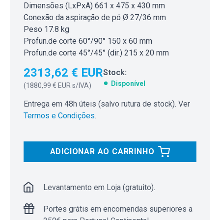
Dimensões (LxPxA) 661 x 475 x 430 mm
Conexão da aspiração de pó Ø 27/36 mm
Peso 17.8 kg
Profun.de corte 60°/90° 150 x 60 mm
Profun.de corte 45°/45° (dir.) 215 x 20 mm
2313,62 € EUR
Stock:
Disponível
(
1880,99 € EUR
s/IVA)
Entrega em 48h úteis (salvo rutura de stock). Ver
Termos e Condições
.
ADICIONAR AO CARRINHO
Levantamento em Loja (gratuito).
Portes grátis em encomendas superiores a