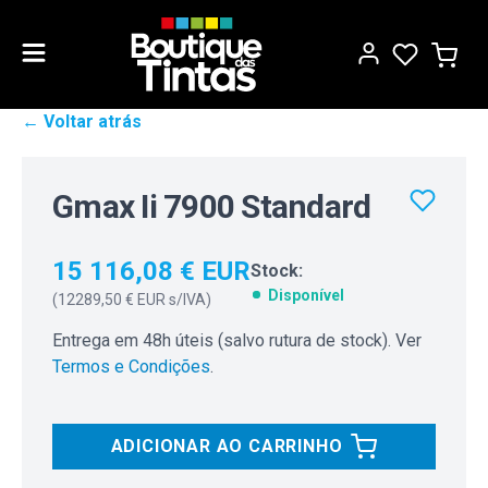
← Voltar atrás
Gmax Ii 7900 Standard
15 116,08 € EUR
Stock:
Disponível
(
12289,50 € EUR
s/IVA)
Entrega em 48h úteis (salvo rutura de stock). Ver
Termos e Condições
.
ADICIONAR AO CARRINHO