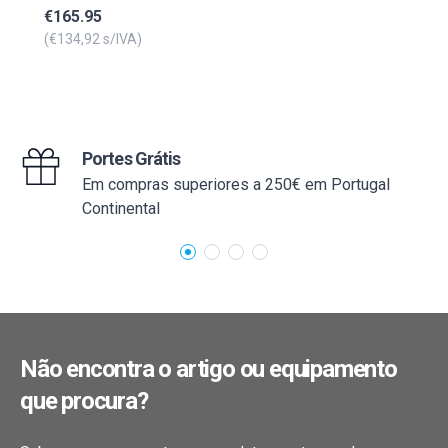
de metal duro para o cabeçote SZ-
€
165.95
RG 80. O formato pontiagudo
(€
134,92
s/IVA)
permite encrespar a base e
remover, de forma simples e
rápida, o material por soltar.
Portes Grátis
Em compras superiores a 250€ em Portugal
Continental
Não encontra o artigo ou equipamento
que procura?