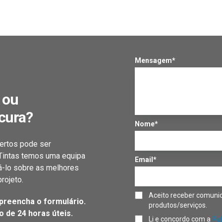
Mensagem*
 ou
cura?
Nome*
ertos pode ser
 Tintas temos uma equipa
Email*
á-lo sobre as melhores
rojeto.
Aceito receber comunic
preencha o formulário.
produtos/serviços.
 de 24 horas úteis.
Li e concordo com a
Pol