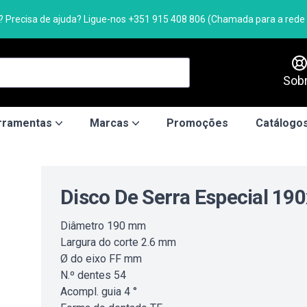
 Precisa de ajuda? Ligue-nos +351 915 408 806 (Chamada para a rede f
Sob
rramentas
Marcas
Promoções
Catálogos
Disco De Serra Especial 190
Diâmetro 190 mm
Largura do corte 2.6 mm
Ø do eixo FF mm
N.º dentes 54
Acompl. guia 4 °