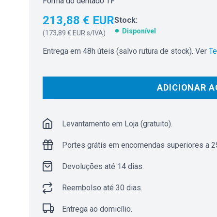
Forma do dentado TF
213,88 € EUR
Stock:
Disponível
(
173,89 € EUR
s/IVA)
Entrega em 48h úteis (salvo rutura de stock). Ver
Te
ADICIONAR A
Levantamento em Loja (gratuito).
Portes grátis em encomendas superiores a 25
Devoluções até 14 dias.
Reembolso até 30 dias.
Entrega ao domicílio.