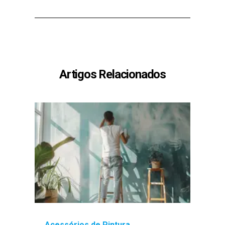
Artigos Relacionados
Acessórios de Pintura
Ace