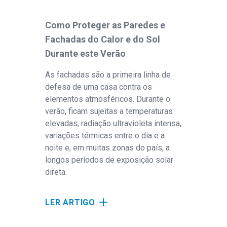
Como Proteger as Paredes e
Tra
Fachadas do Calor e do Sol
ver
Durante este Verão
pin
As fachadas são a primeira linha de
Com
defesa de uma casa contra os
tam
elementos atmosféricos. Durante o
féri
verão, ficam sujeitas a temperaturas
reno
elevadas, radiação ultravioleta intensa,
variações térmicas entre o dia e a
LE
noite e, em muitas zonas do país, a
longos períodos de exposição solar
direta.
LER ARTIGO