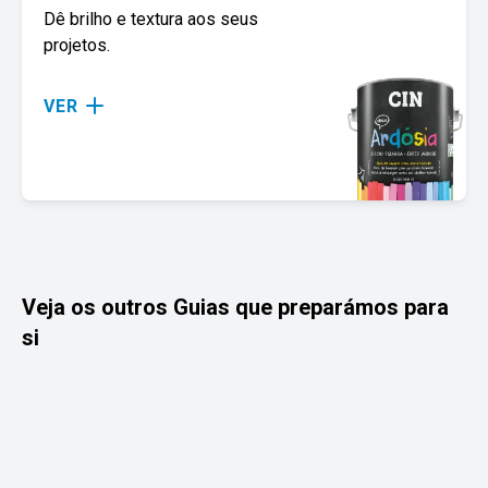
Dê brilho e textura aos seus
projetos.
VER
Cozinha
Casa de Banho
Como escolher a tinta ideal para
Proteja as paredes, pr
Veja os outros Guias que preparámos para
um ambiente funcional e
humidade e dê uma no
si
acolhedor.
espaço.