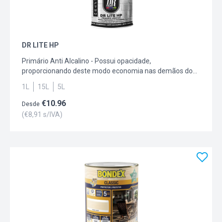
DR LITE HP
Primário Anti Alcalino - Possui opacidade,
proporcionando deste modo economia nas demãos do
acabamento a usar, nomeadamente em substratos
1L
15L
5L
absorventes do tipo estuque em interiores, assim como
sob reboco em interiores ou exteriores. Tem também
€
10.96
Desde
dupla função de isolar e selar os materiais propensos a
(€
8,91
s/IVA)
degradação.