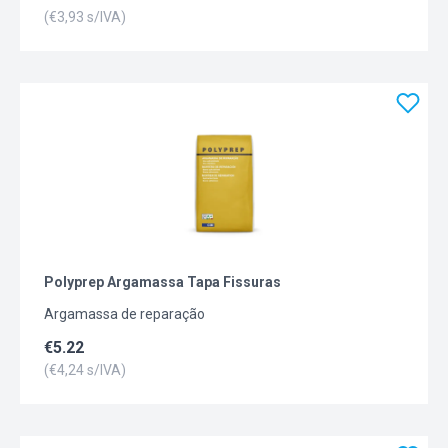
(€
3,93
s/IVA)
Polyprep Argamassa Tapa Fissuras
Argamassa de reparação
€
5.22
(€
4,24
s/IVA)