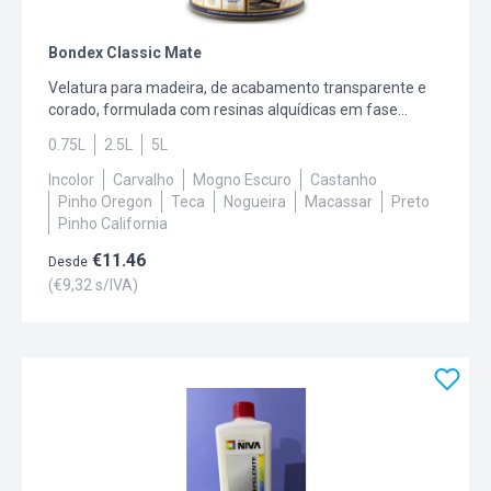
Bondex Classic Mate
Velatura para madeira, de acabamento transparente e
corado, formulada com resinas alquídicas em fase
solvente e agentes imunizadores de superfície. Utilizada
0.75L
2.5L
5L
no embelezamento, proteção e conservação de todo o
tipo de madeiras (janelas, portas e outras peças e
Incolor
Carvalho
Mogno Escuro
Castanho
revestimentos de madeira, exceto soalhos transitáveis).
Pinho Oregon
Teca
Nogueira
Macassar
Preto
Agora com Active Pro, uma fórmula inovadora que
Pinho California
mantém a madeira saudável por mais tempo e ainda
€
11.46
cuida do ambiente. Classic está disponível em acetinado
Desde
e mate em cores de madeira e milhares de cores
(€
9,32
s/IVA)
decorativas através do sistema Dyrumatic.