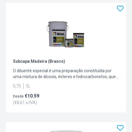
decorativas através do sistema Dyrumatic.
Subcapa Madeira (Branco)
O diluente especial é uma preparação constituída por
uma mistura de álcoois, ésteres e hidrocarbonetos, que
são combinados em determinadas proporções, e que
0,75
5L
permitem obter o melhor rendimento das suas
capacidades de diluição e solvência.
€
10.59
Desde
(€
8,61
s/IVA)