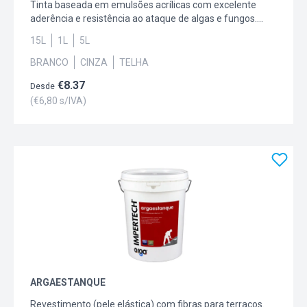
Tinta baseada em emulsões acrílicas com excelente
aderência e resistência ao ataque de algas e fungos.
Permite omitir fissuras dinâmicas do suporte até 0,5
15L
1L
5L
mm. O DR Imper é pisável mas não transitável.
Recomendamos a aplicação no exterior, sobre todo o
BRANCO
CINZA
TELHA
tipo de suportes minerais. Serve como tela para
€
8.37
impermeabilizar superfícies horizontais.
Desde
(€
6,80
s/IVA)
ARGAESTANQUE
Revestimento (pele elástica) com fibras para terraços.