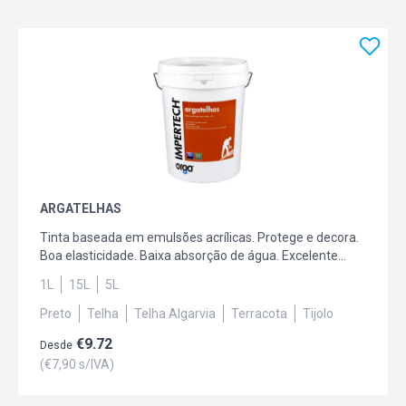
ARGATELHAS
Tinta baseada em emulsões acrílicas. Protege e decora.
Boa elasticidade. Baixa absorção de água. Excelente
aderência sobre telhas de cimento ou cerâmica não
1L
15L
5L
vidrada. Capacidade: 1L, 5L, 15L.
Preto
Telha
Telha Algarvia
Terracota
Tijolo
€
9.72
Desde
(€
7,90
s/IVA)