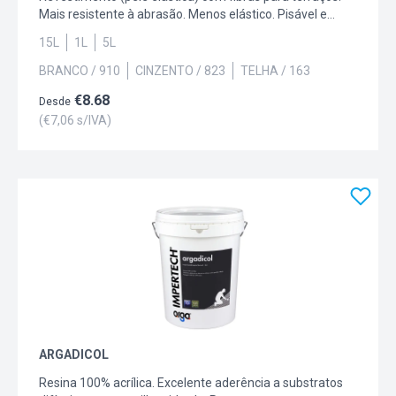
Mais resistente à abrasão. Menos elástico. Pisável e
transitável. Cores disponíveis: 910 Branco; 118 Castanho
15L
1L
5L
Avermelhado; 163 Telhas; 823 Cinzento; Capacidade: 1L,
5L, 15L.
BRANCO / 910
CINZENTO / 823
TELHA / 163
€
8.68
Desde
(€
7,06
s/IVA)
ARGADICOL
Resina 100% acrílica. Excelente aderência a substratos