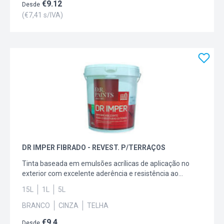
€
9.12
Desde
(€
7,41
s/IVA)
DR IMPER FIBRADO - REVEST. P/TERRAÇOS
Tinta baseada em emulsões acrílicas de aplicação no
exterior com excelente aderência e resistência ao
ataque de algas e fungos. Recomendamos a aplicação
15L
1L
5L
no exterior, sobre todo o tipo de suportes minerais. Serve
como tela para impermeabilizar superfícies horizontais
BRANCO
CINZA
TELHA
onde pode ser necessário a passagem de pessoas. O DR
€
9.4
Imper Fibrado é pisável e transitável.
Desde