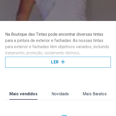
Na Boutique das Tintas pode encontrar diversas tintas
para a pintura de exterior e fachadas. As nossas tintas
para exterior e fachadas têm objetivos variados, incluindo
tratamento, proteção, isolamento térmico,
impermeabilização, decoração e sinalética. Todas estas
LER
aplicações tornam estas tintas ideais para a pintura de
exterior e fachadas.
A tinta aquosa é excelente para combater fungos,
Mais vendidos
Novidade
Mais Baratos
humidade e bolores, sendo, por isso, bastante utilizada na
pintura de exterior e fachadas. O esmalte, por sua vez,
permite acabamentos mais sólidos, opacos e resistentes,
sendo ideal para a utilização em exteriores enquanto tinta