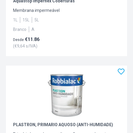
Aquastop Imperflex Coberturas
Membrana impermeável
1L
15L
5L
Branco
A
€
11.86
Desde
(€
9,64
s/IVA)
PLASTRON, PRIMARIO AQUOSO (ANTI-HUMIDADE)