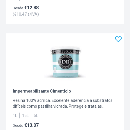
€
12.88
Desde
(€
10,47
s/IVA)
Impermeabilizante Cimenticio
Resina 100% acrílica. Excelente aderência a substratos
difíceis como pastilha vidrada. Protege e trata as
infiltrações. Impermeável à água. Excelente flexibilidade
1L
15L
5L
e elevada durabilidade.
€
13.07
Desde