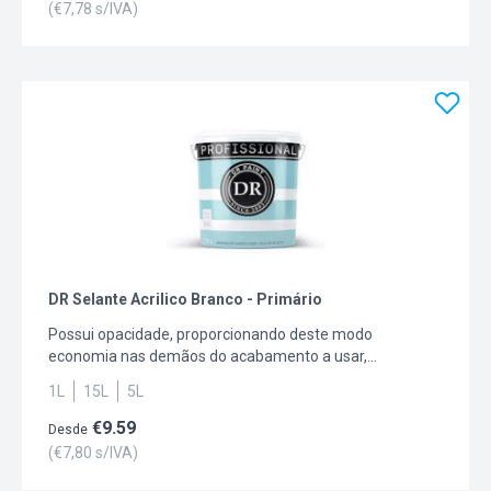
(€
7,78
s/IVA)
DR Selante Acrilico Branco - Primário
Possui opacidade, proporcionando deste modo
economia nas demãos do acabamento a usar,
nomeadamente em suportes absorventes do tipo
1L
15L
5L
estuque em interiores, assim como sob reboco em
interiores ou exteriores. Tem também dupla função de
€
9.59
Desde
isolar e selar os materiais propensos a degradação.
(€
7,80
s/IVA)