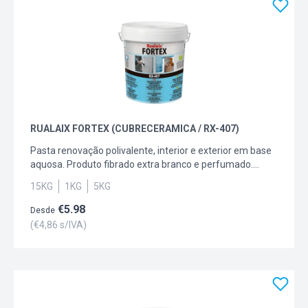
RUALAIX FORTEX (CUBRECERAMICA / RX-407)
Pasta renovação polivalente, interior e exterior em base
aquosa. Produto fibrado extra branco e perfumado.
Possibilidade de aplicação sobre fundos de tinta plástica
15KG
1KG
5KG
convencional, esmaltes tradicionais, cerâmicas, grés.
€
5.98
Desde
(€
4,86
s/IVA)