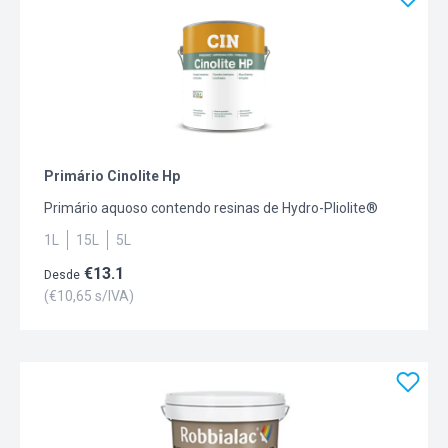
Primário Cinolite Hp
Primário aquoso contendo resinas de Hydro-Pliolite®
1L
15L
5L
€
13.1
Desde
(€
10,65
s/IVA)