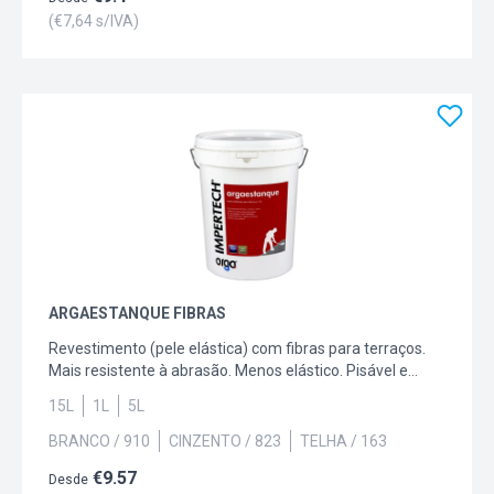
(€
7,64
s/IVA)
ARGAESTANQUE FIBRAS
Revestimento (pele elástica) com fibras para terraços.
Mais resistente à abrasão. Menos elástico. Pisável e
transitável. Cores disponíveis: 910 Branco; 118 Castanho
15L
1L
5L
Avermelhado; 163 Telhas; 823 Cinzento; Capacidade: 1L,
5L, 15L.
BRANCO / 910
CINZENTO / 823
TELHA / 163
€
9.57
Desde