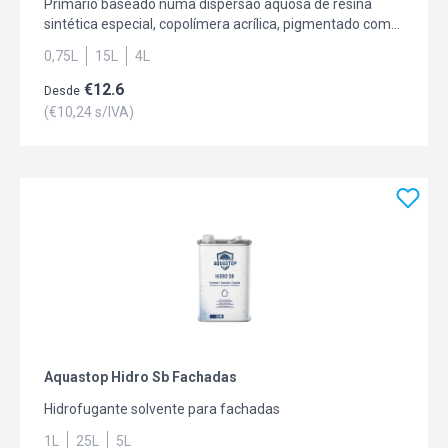
Primário baseado numa dispersão aquosa de resina
sintética especial, copolímera acrílica, pigmentado com
dióxido de titânio rutilo, dotado de boas resistências
0,75L
15L
4L
alcalina, a fungos e a algas.
€
12.6
Desde
(€
10,24
s/IVA)
Aquastop Hidro Sb Fachadas
Hidrofugante solvente para fachadas
1L
25L
5L