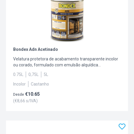
Bondex Adn Acetinado
Velatura protetora de acabamento transparente incolor
ou corado, formulado com emulsão alquídica
modificada, em fase aquosa. Contém pigmentos
0.75L
0,75L
5L
orgânicos e inorgânicos. Indicado para o
embelezamento, proteção e conservação de todo o tipo
Incolor
Castanho
de madeiras garantindo uma elevada durabilidade e
€
10.65
excelente resistência às intempéries e aos raios UV. Com
Desde
proteção garantida de 5 anos.
(€
8,66
s/IVA)