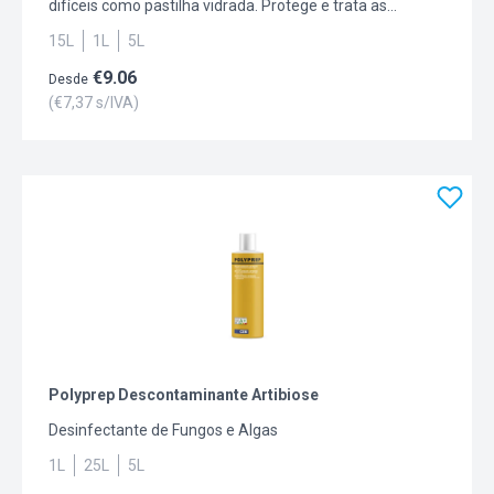
difíceis como pastilha vidrada. Protege e trata as
infiltrações. Impermeável à água. Excelente flexibilidade
15L
1L
5L
e elevada durabilidade. Capacidade: 1L, 5L, 15L.
€
9.06
Desde
(€
7,37
s/IVA)
Polyprep Descontaminante Artibiose
Desinfectante de Fungos e Algas
1L
25L
5L