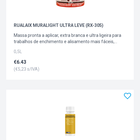
RUALAIX MURALIGHT ULTRA LEVE (RX-305)
Massa pronta a aplicar, extra branca e ultra ligeira para
trabalhos de enchimento e alisamento mais fáceis,
sobre suportes absorventes ou semi-absorventes.
0,5L
Secagem rápida, sem retração ou abatimento em
fissuras profundas. Uso interior e exterior. Permite um
€
6.43
trabalho rápido, eficaz com grande facilidade. Apta para
(€
5,23
s/IVA)
reparar os defeitos na madeira. Também indicada para
reparação de elementos de poliestireno expandido.