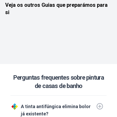
Como escolher a tinta ideal para
Veja os outros Guias que preparámos para
um ambiente funcional e
Tudo o que precisa sa
si
acolhedor.
dar uma nova vida a e
Perguntas frequentes sobre pintura
de casas de banho
A tinta antifúngica elimina bolor
já existente?