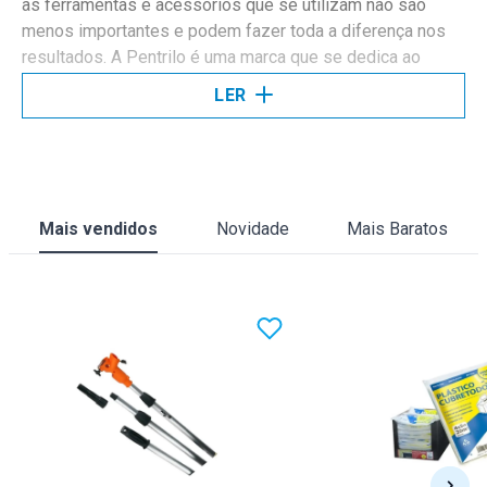
as ferramentas e acessórios que se utilizam não são
menos importantes e podem fazer toda a diferença nos
resultados. A Pentrilo é uma marca que se dedica ao
fabrico de soluções específicas para os profissionais da
LER
pintura.
Usar acessórios e ferramentas de pintura de alta
qualidade ajuda a tirar o máximo rendimento das tintas
usadas e a conseguir melhores acabamentos.
Mais vendidos
Novidade
Mais Baratos
Na Boutique das Tintas encontra diversos materiais e
acessórios Pentrilo para todas as etapas de uma obra de
pintura. Desde materiais de proteção, rolos, trinchas e
talochas até extensores, baldes e máscaras, temos tudo
o que precisa para conseguir resultados profissionais.