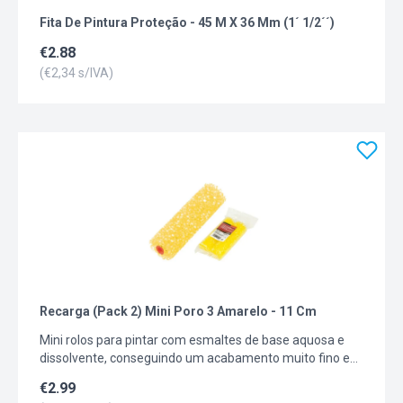
Fita De Pintura Proteção - 45 M X 36 Mm (1´ 1/2´´)
€
2.88
(€
2,34
s/IVA)
Recarga (Pack 2) Mini Poro 3 Amarelo - 11 Cm
Mini rolos para pintar com esmaltes de base aquosa e
dissolvente, conseguindo um acabamento muito fino e
uma boa cobertura
€
2.99