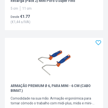
Recarga (Pack 2) Mini Poro 0 Super Fino
5 cm
11 cm
€
1.77
Desde
(€
1,44
s/IVA)
ARMAÇÃO PREMIUM Ø 6, PARA MINI - 6 CM (CABO
BIMAT.)
Comodidade na sua mão. Armação ergonómica para
tornar cómodo o trabalho com midi-plus, midis e mini-