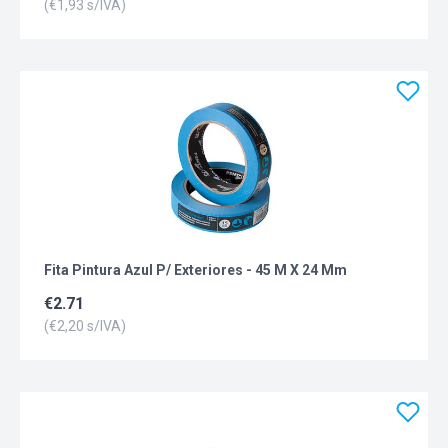
(€
1,93
s/IVA)
Fita Pintura Azul P/ Exteriores - 45 M X 24 Mm
€
2.71
(€
2,20
s/IVA)