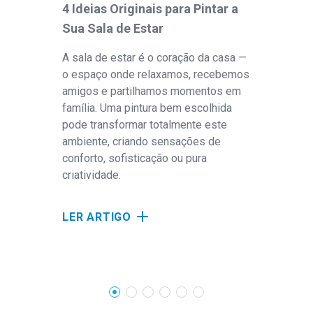
4 Ideias Originais para Pintar a
Sai
Sua Sala de Estar
Máq
com
A sala de estar é o coração da casa —
o espaço onde relaxamos, recebemos
Sai
amigos e partilhamos momentos em
máqu
família. Uma pintura bem escolhida
as 
pode transformar totalmente este
equ
ambiente, criando sensações de
mec
conforto, sofisticação ou pura
criatividade.
LE
LER ARTIGO