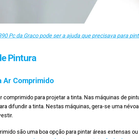
390 Pc da Graco pode ser a ajuda que precisava para pint
de Pintura
 a Ar Comprimido
 comprimido para projetar a tinta. Nas máquinas de pint
a difundir a tinta. Nestas máquinas, gera-se uma névoa d
vestir.
primido são uma boa opção para pintar áreas extensas o