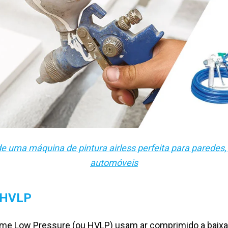
uma máquina de pintura airless perfeita para paredes, t
automóveis
a HVLP
me Low Pressure (ou HVLP) usam ar comprimido a baixa pr