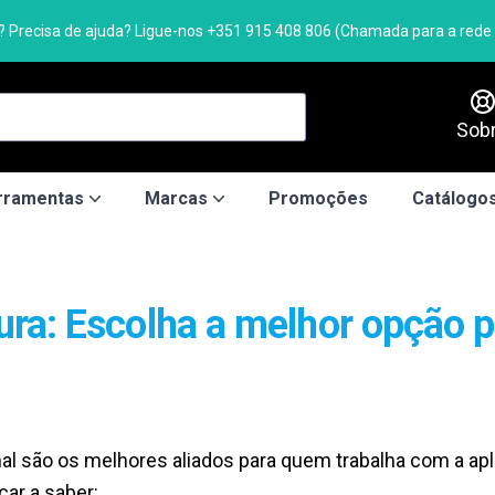
 Precisa de ajuda? Ligue-nos +351 915 408 806 (Chamada para a rede f
Sob
rramentas
Marcas
Promoções
Catálogos
ra: Escolha a melhor opção p
al são os melhores aliados para quem trabalha com a apl
car a saber: