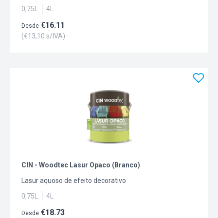
0,75L
4L
€
16.11
Desde
(€
13,10
s/IVA)
CIN - Woodtec Lasur Opaco (Branco)
Lasur aquoso de efeito decorativo
0,75L
4L
€
18.73
Desde