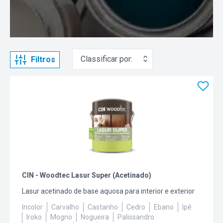
Classificar por:
Filtros
CIN - Woodtec Lasur Super (Acetinado)
Lasur acetinado de base aquosa para interior e exterior
Incolor
Carvalho
Castanho
Cedro
Ebano
Ipê
Iroko
Mogno
Nogueira
Palissandro