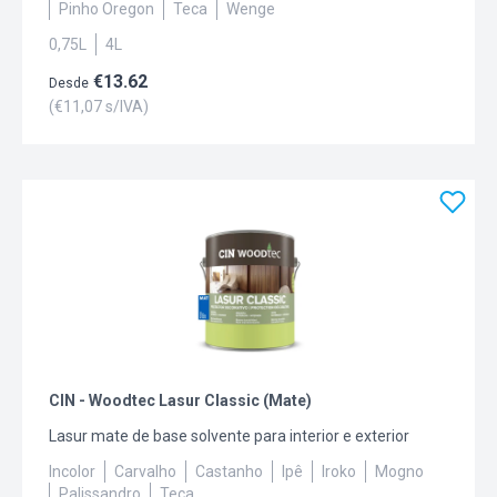
Pinho Oregon
Teca
Wenge
0,75L
4L
€
13.62
Desde
(€
11,07
s/IVA)
CIN - Woodtec Lasur Classic (Mate)
Lasur mate de base solvente para interior e exterior
Incolor
Carvalho
Castanho
Ipê
Iroko
Mogno
Palissandro
Teca