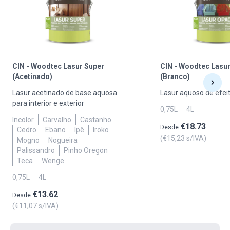
Dicas para uma aplicação de sucesso:
Limpeza
: Garanta que a madeira está limpa, seca e livre
de resíduos antes da aplicação;
CIN - Woodtec Lasur Super
CIN - Woodtec Lasu
Camadas
: Aplique várias camadas finas para garantir
(Acetinado)
(Branco)
melhores resultados;
Lasur acetinado de base aquosa
Lasur aquoso de efei
para interior e exterior
Manutenção
: Necessita de manutenções periódicas para
0,75L
4L
manter a sua eficácia e aparência.
Incolor
Carvalho
Castanho
€
18.73
Desde
Cedro
Ebano
Ipê
Iroko
(€
15,23
s/IVA)
Mogno
Nogueira
Apoio ao Cliente na Boutique das Tintas
Palissandro
Pinho Oregon
Teca
Wenge
Quer necessite proteger um deck de madeira ou renovar
0,75L
4L
um móvel antigo, a escolha do lasur certo é fundamental.
Na Boutique das Tintas, a nossa equipa de especialistas
€
13.62
Desde
está pronta a ajudar em cada passo do projeto.
Contacte
(€
11,07
s/IVA)
os nossos especialistas para esclarecer todas as suas