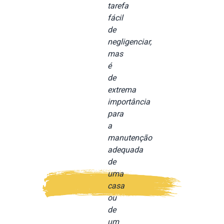
tarefa
fácil
de
negligenciar,
mas
é
de
extrema
importância
para
a
manutenção
adequada
de
uma
casa
ou
de
um