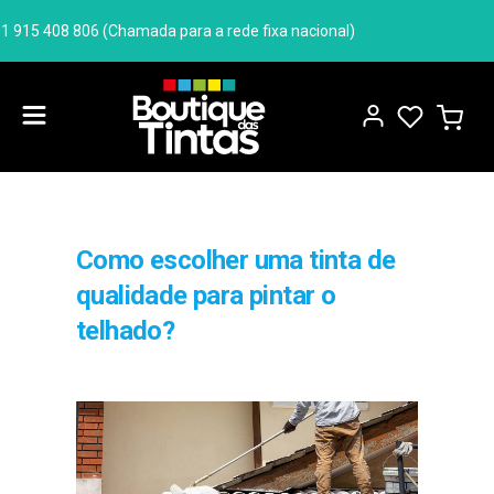
Tem dúvidas? Precisa de ajuda? Ligue-nos +351 915 4
Como escolher uma tinta de
qualidade para pintar o
telhado?