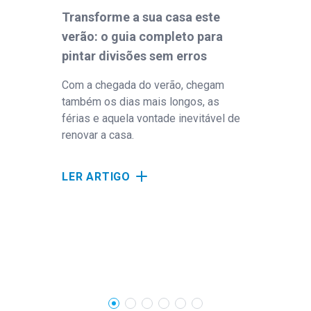
Transforme a sua casa este
Com
verão: o guia completo para
Var
pintar divisões sem erros
re
im
Com a chegada do verão, chegam
também os dias mais longos, as
Com
férias e aquela vontade inevitável de
e d
renovar a casa.
vara
pro
LER ARTIGO
LE