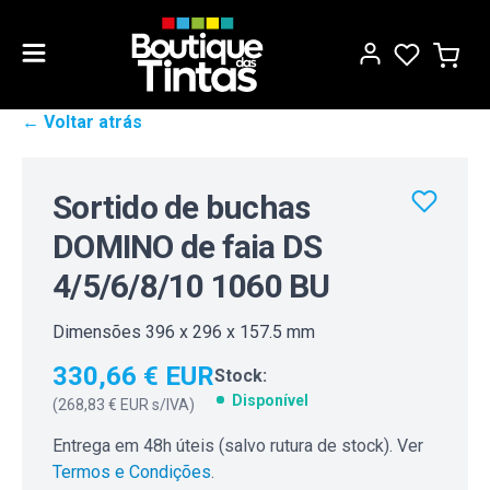
← Voltar atrás
Sortido de buchas
DOMINO de faia DS
4/5/6/8/10 1060 BU
Dimensões 396 x 296 x 157.5 mm
330,66 € EUR
Stock:
Disponível
(
268,83 € EUR
s/IVA)
Entrega em 48h úteis (salvo rutura de stock). Ver
Termos e Condições
.