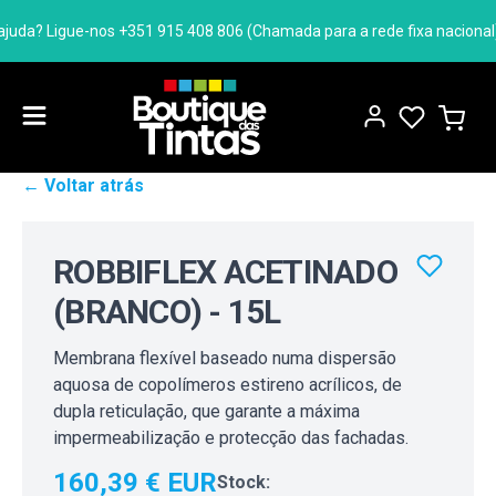
uda? Ligue-nos +351 915 408 806 (Chamada para a rede fixa nacional)
← Voltar atrás
ROBBIFLEX ACETINADO
(BRANCO) - 15L
Membrana flexível baseado numa dispersão
aquosa de copolímeros estireno acrílicos, de
dupla reticulação, que garante a máxima
impermeabilização e protecção das fachadas.
160,39 € EUR
Stock: