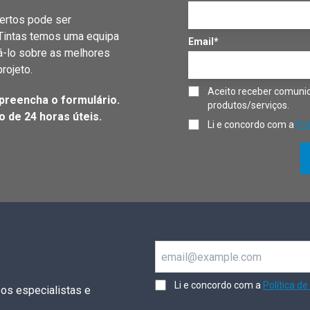
ertos pode ser
 Tintas temos uma equipa
Email*
á-lo sobre as melhores
rojeto.
Aceito receber comunic
preencha o formulário.
produtos/serviços.
 de 24 horas úteis.
Li e concordo com a
Pol
Email
Li e concordo com a
Política de
os especialistas e