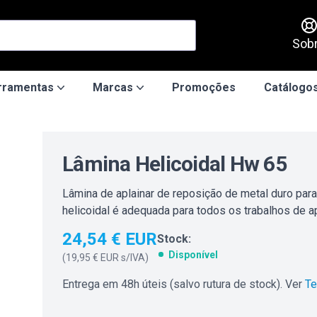
Sob
rramentas
Marcas
Promoções
Catálogos
Lâmina Helicoidal Hw 65
Lâmina de aplainar de reposição de metal duro para
helicoidal é adequada para todos os trabalhos de a
24,54 € EUR
Stock:
Disponível
(
19,95 € EUR
s/IVA)
Entrega em 48h úteis (salvo rutura de stock). Ver
Te