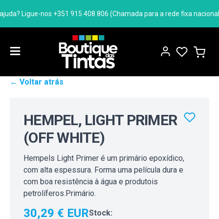
uda? Ligue-nos +351 915 408 806 (Chamada para a rede fixa nacional)
← Voltar atrás
HEMPEL, LIGHT PRIMER
(OFF WHITE)
Hempels Light Primer é um primário epoxídico,
com alta espessura. Forma uma película dura e
com boa resistência à água e produtois
petrolíferos.Primário.
30,29 € EUR
Stock: