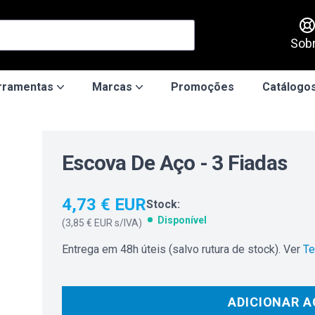
Sob
rramentas
Marcas
Promoções
Catálogos
Escova De Aço - 3 Fiadas
4,73 € EUR
Stock:
Disponível
(
3,85 € EUR
s/IVA)
Entrega em 48h úteis (salvo rutura de stock). Ver
Te
ADICIONAR A