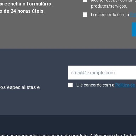
Aceito receber comunic
preencha o formulário.
produtos/serviços.
 de 24 horas úteis.
Li e concordo com a
Pol
Email
Li e concordo com a
Política de
os especialistas e
 não corresponder a variações do produto. A Boutique das Tinta