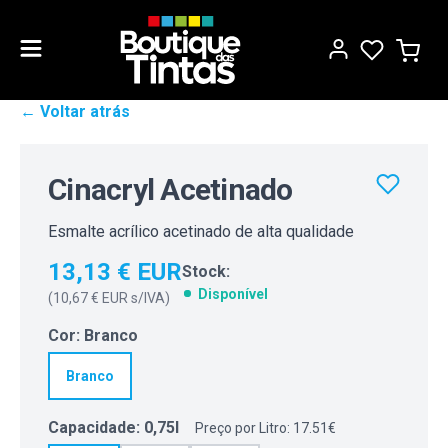
← Voltar atrás
Cinacryl Acetinado
Esmalte acrílico acetinado de alta qualidade
13,13 € EUR
Stock:
Disponível
(
10,67 € EUR
s/IVA)
Cor
:
Branco
Branco
Capacidade
:
0,75l
Preço por Litro: 17.51€