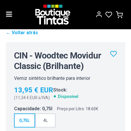
← Voltar atrás
CIN - Woodtec Movidur
Classic (Brilhante)
Verniz sintético brilhante para interior
13,95 € EUR
Stock:
Disponível
(
11,34 € EUR
s/IVA)
Capacidade
:
0,75l
Preço por Litro: 18.60€
0,75L
4L