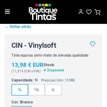
← Voltar atrás
CIN - Vinylsoft
Tinta aquosa semi-mate de elevada qualidade
13,98 € EUR
Stock:
Disponível
(
11,37 € EUR
s/IVA)
Capacidade
:
1l
Preço por Litro: 13.98€
1L
15L
5L
Cor
:
Branco