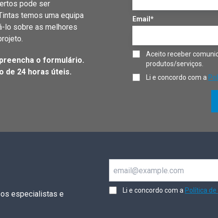
ertos pode ser
 Tintas temos uma equipa
Email*
á-lo sobre as melhores
rojeto.
Aceito receber comunic
preencha o formulário.
produtos/serviços.
 de 24 horas úteis.
Li e concordo com a
Pol
Email
Li e concordo com a
Política de
os especialistas e