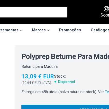
Sob
rramentas
Marcas
Promoções
Catálogos
Polyprep Betume Para Made
Betume para Madeira
13,09 € EUR
Stock:
Disponível
(
10,64 € EUR
s/IVA)
Entrega em 48h úteis (salvo rutura de stock). Ver
Te