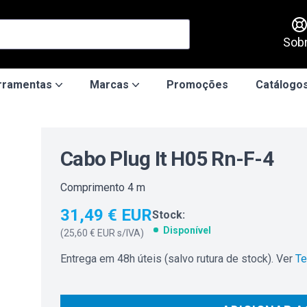
Sob
rramentas
Marcas
Promoções
Catálogos
Cabo Plug It H05 Rn-F-4
Comprimento 4 m
31,49 € EUR
Stock:
Disponível
(
25,60 € EUR
s/IVA)
Entrega em 48h úteis (salvo rutura de stock). Ver
Te