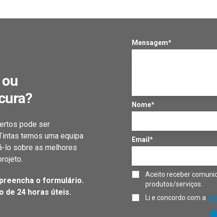
Mensagem*
 ou
cura?
Nome*
ertos pode ser
 Tintas temos uma equipa
Email*
á-lo sobre as melhores
rojeto.
Aceito receber comunic
preencha o formulário.
produtos/serviços.
 de 24 horas úteis.
Li e concordo com a
Pol