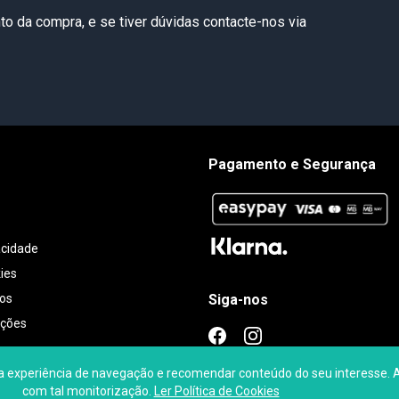
o da compra, e se tiver dúvidas contacte-nos via
Pagamento e Segurança
acidade
kies
Siga-nos
tos
ições
periência de navegação e recomendar conteúdo do seu interesse. Ao u
is de Venda
com tal monitorização.
Ler Política de Cookies