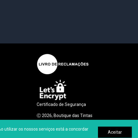
Certificado de Segurança
Ⓒ
2026
, Boutique das Tintas
Desenvolvido por
Made2Web Digital Agency
tilizar os nossos serviços está a concordar
Aceitar