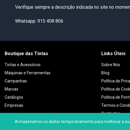
Verifique sempre a descrição indicada no site no moment
Whatsapp: 915 408 806
Boutique das Tintas
Links Úteis
Tintas e Acessórios
Sobre Nós
Máquinas e Ferramentas
Blog
Campanhas
Política de Priv
Marcas
Política de Coo
Catálogos
Política de Pon
Empresas
Termos e Cond
Contactos
Armazenamos os dados temporariamente para melhorar a sua ex
Condições Gera