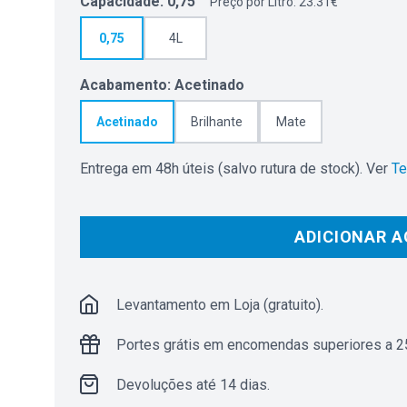
Capacidade
:
0,75
Preço por Litro: 23.31€
0,75
4L
Acabamento
:
Acetinado
Acetinado
Brilhante
Mate
Entrega em 48h úteis (salvo rutura de stock). Ver
Te
ADICIONAR A
Levantamento em Loja (gratuito).
Portes grátis em encomendas superiores a 25
Devoluções até 14 dias.