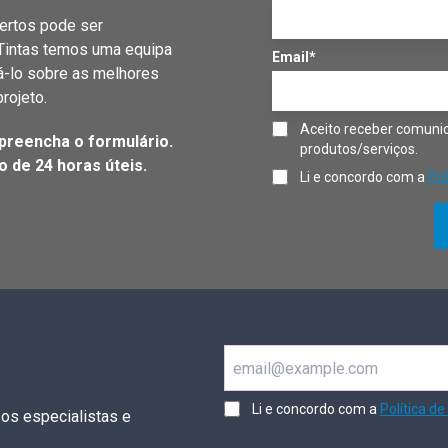
ertos pode ser
 Tintas temos uma equipa
Email*
á-lo sobre as melhores
rojeto.
Aceito receber comunic
preencha o formulário.
produtos/serviços.
 de 24 horas úteis.
Li e concordo com a
Pol
Email
Li e concordo com a
Política de
os especialistas e