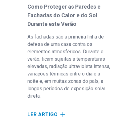
Como Proteger as Paredes e
Com
Fachadas do Calor e do Sol
Var
Durante este Verão
re
im
As fachadas são a primeira linha de
defesa de uma casa contra os
Com
elementos atmosféricos. Durante o
e d
verão, ficam sujeitas a temperaturas
vara
elevadas, radiação ultravioleta intensa,
pro
variações térmicas entre o dia e a
noite e, em muitas zonas do país, a
LE
longos períodos de exposição solar
direta.
LER ARTIGO